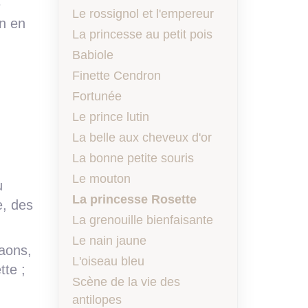
e
Le rossignol et l'empereur
on en
La princesse au petit pois
Babiole
Finette Cendron
Fortunée
Le prince lutin
La belle aux cheveux d'or
La bonne petite souris
Le mouton
u
La princesse Rosette
e, des
La grenouille bienfaisante
Le nain jaune
paons,
L'oiseau bleu
tte ;
Scène de la vie des
antilopes