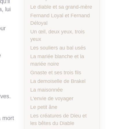
qu'il
Le diable et sa grand-mère
, lui
Fernand Loyal et Fernand
Déloyal
our
Un œil, deux yeux, trois
yeux
Les souliers au bal usés
e
La mariée blanche et la
mariée noire
Gnaste et ses trois fils
La demoiselle de Brakel
La maisonnée
ives.
L'envie de voyager
Le petit âne
Les créatures de Dieu et
a mort
les bêtes du Diable