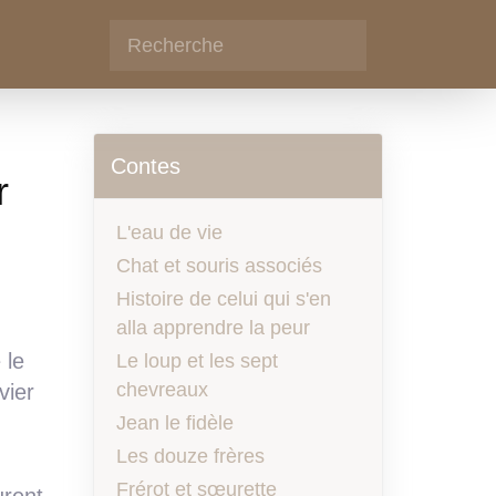
Contes
r
L'eau de vie
Chat et souris associés
Histoire de celui qui s'en
alla apprendre la peur
 le
Le loup et les sept
chevreaux
vier
Jean le fidèle
Les douze frères
Frérot et sœurette