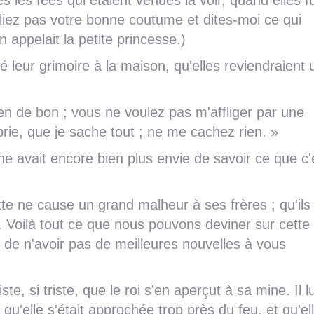
es les fées qui étaient venues la voir, quand elles f
oubliez pas votre bonne coutume et dites-moi ce qui
n appelait la petite princesse.)
lié leur grimoire à la maison, qu'elles reviendraient
ien de bon ; vous ne voulez pas m'affliger par une
rie, que je sache tout ; ne me cachez rien. »
ine avait encore bien plus envie de savoir ce que c'é
 ne cause un grand malheur à ses frères ; qu'ils
. Voilà tout ce que nous pouvons deviner sur cette 
 de n'avoir pas de meilleures nouvelles à vous
iste, si triste, que le roi s'en aperçut à sa mine. Il lu
 qu'elle s'était approchée trop près du feu, et qu'el