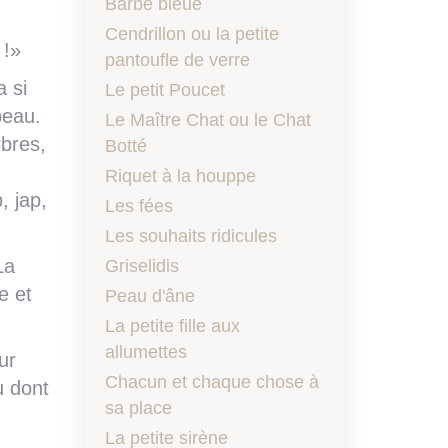
Barbe bleue
Cendrillon ou la petite
 !»
pantoufle de verre
a si
Le petit Poucet
beau.
Le Maître Chat ou le Chat
rbres,
Botté
Riquet à la houppe
, jap,
Les fées
Les souhaits ridicules
La
Griselidis
e et
Peau d'âne
La petite fille aux
allumettes
ur
Chacun et chaque chose à
u dont
sa place
La petite sirène