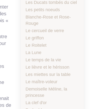
Les Ducats tombés du ciel
nter
Les petits noeuds
des
Blanche-Rose et Rose-
ois «
Rouge
Le cercueil de verre
otre
Le griffon
our
Le Roitelet
La Lune
Le temps de la vie
es
Le lièvre et le hérisson
Les miettes sur la table
Le maître-voleur
me
Demoiselle Méline, la
princesse
enait
La clef d'or
nes de