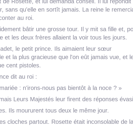
t de Rosette, et lui demanda conseil. Il lui répondit 
, sans qu'elle en sortît jamais. La reine le remercia
conter au roi.
idement bâtir une grosse tour. Il y mit sa fille et, p
ne et les deux frères allaient la voir tous les jours.
cadet, le petit prince. Ils aimaient leur sœur
le et la plus gracieuse que l'on eût jamais vue, et l
e cent pistoles.
ce dit au roi :
ariée : n'irons-nous pas bientôt à la noce ? »
e, mais Leurs Majestés leur firent des réponses évas
des. Ils moururent tous deux le même jour.
 les cloches partout. Rosette était inconsolable de l