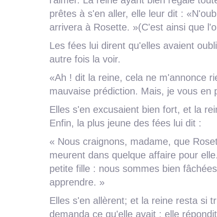
l'aimer. La reine ayant bien régalé tout
prêtes à s'en aller, elle leur dit : «N'
arrivera à Rosette. »(C'est ainsi que l'o
Les fées lui dirent qu'elles avaient oub
autre fois la voir.
«Ah ! dit la reine, cela ne m'annonce r
mauvaise prédiction. Mais, je vous en p
Elles s'en excusaient bien fort, et la re
Enfin, la plus jeune des fées lui dit :
« Nous craignons, madame, que Rosette
meurent dans quelque affaire pour elle
petite fille : nous sommes bien fâchées
apprendre. »
Elles s'en allèrent; et la reine resta si tr
demanda ce qu'elle avait : elle répondit